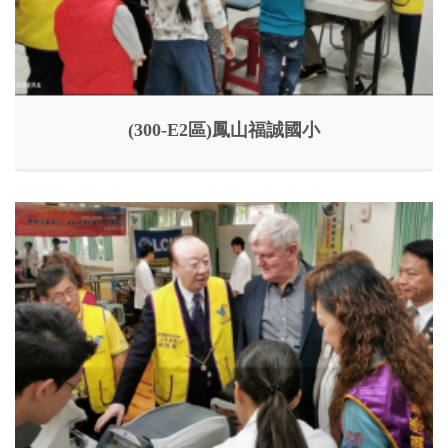
(300-E2區)鳳山福誠國小