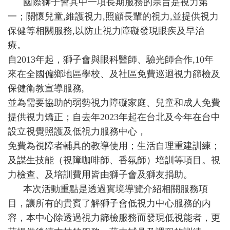
國際獅子會其中一項長期服務的宗旨是視力第
一；關懷兒童,維護視力,照顧長輩的視力,並提供視力
保健等相關服務,以防止視力障礙發現眼疾及早治
療。
自2013年起，獅子會與眼科醫師、驗光師合作,10年
來在全國偏鄉地區學校、及社區免費巡迴視力篩檢及
保健衛教宣導服務,
並為需要協助的弱勢視力障礙家庭、兒童和成人免費
提供視力矯正；自去年2023年起在台北及今年在台中
設立視覺照護及低視力服務中心，
免費為視障者輔具的教導使用；生活自理重建訓練；
及謀生技能（視障咖啡師、香氛師）培訓等項目。視
力檢查、及培訓費用皆由獅子會及獅友捐助。
本次活動重點是透過實境導覽介紹相關服務項
目，讓所有的貴賓了解獅子會低視力中心服務的内
容，本中心除透過視力篩檢服務而發現低視能者，更